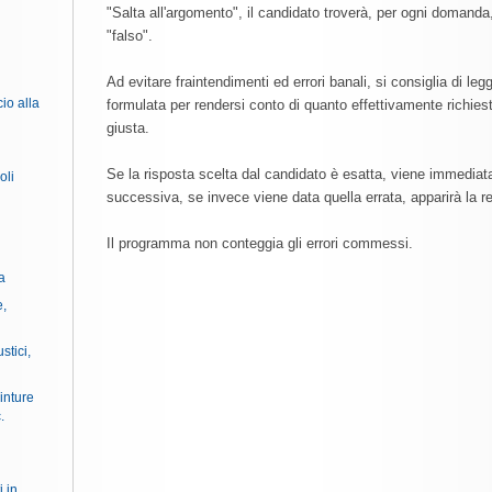
"Salta all'argomento", il candidato troverà, per ogni domanda,
"falso".
Ad evitare fraintendimenti ed errori banali, si consiglia di 
cio alla
formulata per rendersi conto di quanto effettivamente richies
giusta.
Se la risposta scelta dal candidato è esatta, viene immedi
oli
successiva, se invece viene data quella errata, apparirà la re
Il programma non conteggia gli errori commessi.
a
e,
stici,
inture
.
i in