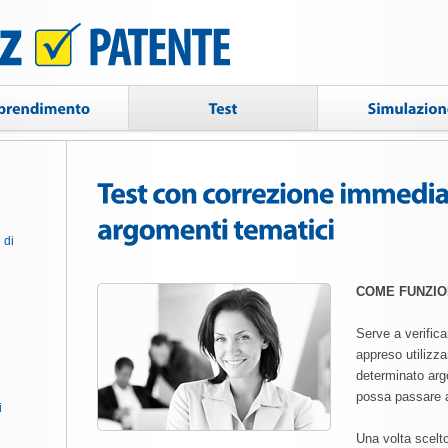
 di
COME FUNZI
Serve a verifica
appreso utilizz
determinato argo
possa passare a
i
Una volta scelto