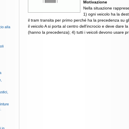
Motivazione
Nella situazione rapprese
1) ogni veicolo ha la des
il tram transita per primo perché ha la precedenza su gli a
il veicolo A si porta al centro dell'incrocio e deve dare 
cio alla
(hanno la precedenza); 4) tutti i veicoli devono usare pr
oli
a
e,
stici,
inture
.
i in